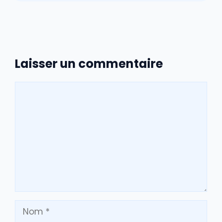
Laisser un commentaire
Commentaire
Nom