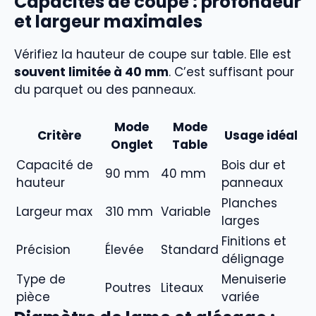
Capacités de coupe : profondeur
et largeur maximales
Vérifiez la hauteur de coupe sur table. Elle est
souvent limitée à 40 mm
. C’est suffisant pour
du parquet ou des panneaux.
Mode
Mode
Critère
Usage idéal
Onglet
Table
Capacité de
Bois dur et
90 mm
40 mm
hauteur
panneaux
Planches
Largeur max
310 mm
Variable
larges
Finitions et
Précision
Élevée
Standard
délignage
Type de
Menuiserie
Poutres
Liteaux
pièce
variée